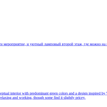
ти мероприятие, и уютный ламповый второй этаж, где можно на в
ceptual interior with predominant green colors and a design inspired by
 relaxing and working, though some find it slightly pricey.