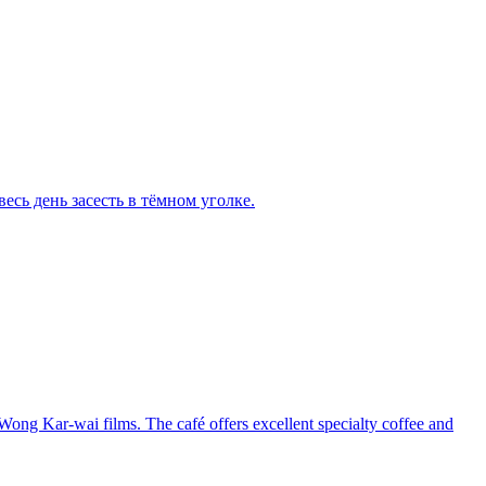
есь день засесть в тёмном уголке.
 Wong Kar-wai films. The café offers excellent specialty coffee and