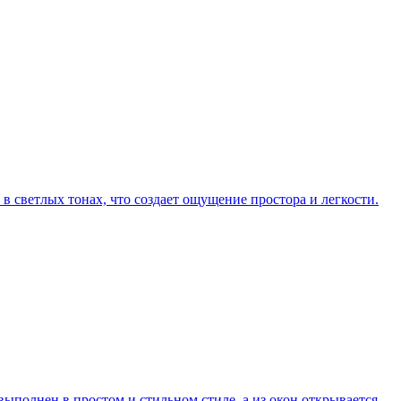
в светлых тонах, что создает ощущение простора и легкости.
ыполнен в простом и стильном стиле, а из окон открывается