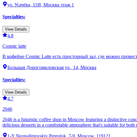
ул. Усачёва, 11И, Москва этаж 1
Specialties
:
View Details
4.8
Cosmic latte
В кофейне Cosmic Latte есть просторный зал, где можно провес
Большая Дорогомиловская ул., 14, Москва
Specialties
:
View Details
4.7
2046
2046 is a futuristic coffee shop in Moscow featuring a distinctive con
delicious desserts in a comfortable atmosphere that's suitable for both
1-Y Neopalimovskiy Pereulok, 7-9, Moscow, 119121