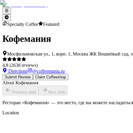
Specialty Coffee
Featured
Кофемания
Мосфильмовская ул., 1, корп. 1, Москва ЖК Вишнёвый сад, э
4.8
(
2638
reviews)
Directions
@
coffeemania.ru
Submit Review
Claim Coffeeshop
About
Кофемания
Previous slide
Next slide
Ресторан «Кофемания» — это место, где вы можете насладиться
Location