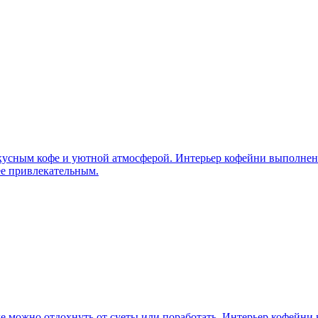
вкусным кофе и уютной атмосферой. Интерьер кофейни выполнен 
ее привлекательным.
 можно отдохнуть от суеты или поработать. Интерьер кофейни в