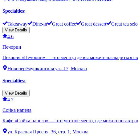
Specialties
:
Takeaway
Dine-in
Great coffee
Great dessert
Great tea sele
View Details
4.6
Печорин
Пекарня «Печорин» — это место, где вы можете насладиться с
Новочерёмушкинская ул., 17, Москва
Specialties
:
View Details
4.7
Сойка напела
Кафе «Сойка напела» — это уютное место, где можно позавтрак
ул. Красная Пресня, 36, стр. 1, Москва