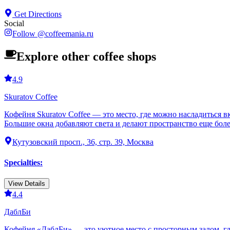
Get Directions
Social
Follow
@
coffeemania.ru
Explore other coffee shops
4.9
Skuratov Coffee
Кофейня Skuratov Coffee — это место, где можно насладиться 
Большие окна добавляют света и делают пространство еще бол
Кутузовский просп., 36, стр. 39, Москва
Specialties
:
View Details
4.4
ДаблБи
Кофейня «ДаблБи» — это уютное место с просторным залом, где