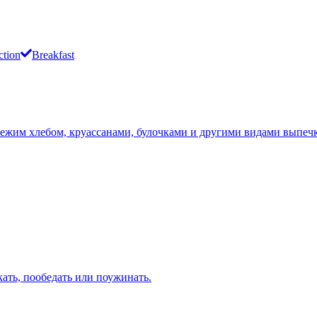
ction
Breakfast
вежим хлебом, круассанами, булочками и другими видами выпечк
ать, пообедать или поужинать.