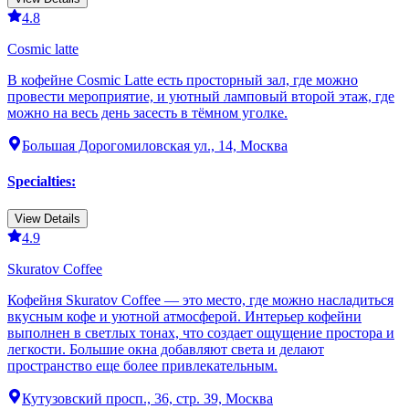
4.8
Cosmic latte
В кофейне Cosmic Latte есть просторный зал, где можно
провести мероприятие, и уютный ламповый второй этаж, где
можно на весь день засесть в тёмном уголке.
Большая Дорогомиловская ул., 14, Москва
Specialties
:
View Details
4.9
Skuratov Coffee
Кофейня Skuratov Coffee — это место, где можно насладиться
вкусным кофе и уютной атмосферой. Интерьер кофейни
выполнен в светлых тонах, что создает ощущение простора и
легкости. Большие окна добавляют света и делают
пространство еще более привлекательным.
Кутузовский просп., 36, стр. 39, Москва