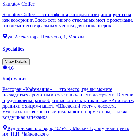
Skuratov Coffee
Skuratov Coffee — это кофейня, которая позиционирует себя
как коворкинг. Здесь есть много отдельных мест с розетками,
что делает его идеальным местом для фрилансеров.
ул. Александра Невского, 1, Москва
Specialties
:
View Details
4.6
Кофемания
Ресторан «Кофемания» — это место, где вы можете
насладиться ароматным кофе и вкусными десертами. В меню
представлены разнообразные завтраки, такие как «Аво-тост»,
драники с яйцом-пашот, «Шведский тост» с лососем,
мультизлаковая каша с яйцом-пашот и пармезаном, а также
воздушная запеканка.
Кудринская площадь, 46/54с1, Москва Культурный центр
им. П.И. Чайковского