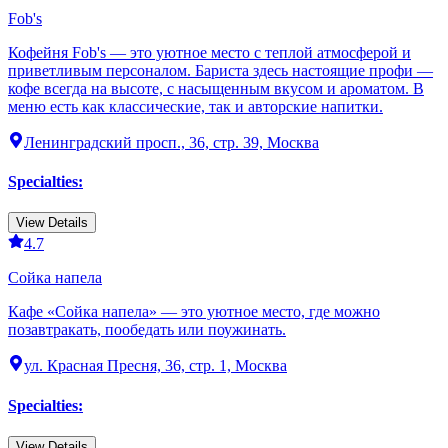
Fob's
Кофейня Fob's — это уютное место с теплой атмосферой и
приветливым персоналом. Бариста здесь настоящие профи —
кофе всегда на высоте, с насыщенным вкусом и ароматом. В
меню есть как классические, так и авторские напитки.
Ленинградский просп., 36, стр. 39, Москва
Specialties
:
View Details
4.7
Сойка напела
Кафе «Сойка напела» — это уютное место, где можно
позавтракать, пообедать или поужинать.
ул. Красная Пресня, 36, стр. 1, Москва
Specialties
:
View Details