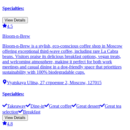
Specialties
:
View Details
4.5
Bloom-n-Brew
Bloom-n-Brew is a stylish, eco-conscious coffee shop in Moscow
offering exceptional third-wave coffee, including rare La Cabra
beans. Visitors praise its delicious breakfast options, vegan treats,
and welcoming atmosphere, making it perfect for both work
meetings and casual dining in a dog-friendly space that prioritizes
sustainability with 100% biodegradable cups.
Vyatskaya Ulitsa, 27 строение 2, Moscow, 127015
Specialties
:
Takeaway
Dine-in
Great coffee
Great dessert
Great tea
selection
Breakfast
View Details
4.8