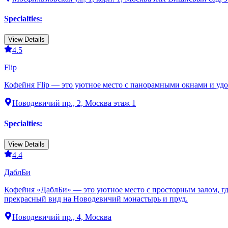
Specialties
:
View Details
4.5
Flip
Кофейня Flip — это уютное место с панорамными окнами и удо
Новодевичий пр., 2, Москва этаж 1
Specialties
:
View Details
4.4
ДаблБи
Кофейня «ДаблБи» — это уютное место с просторным залом, где
прекрасный вид на Новодевичий монастырь и пруд.
Новодевичий пр., 4, Москва