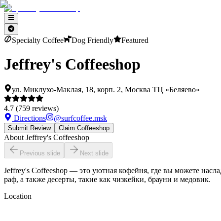
Specialty Coffee
Dog Friendly
Featured
Jeffrey's Coffeeshop
ул. Миклухо-Маклая, 18, корп. 2, Москва ТЦ «Беляево»
4.7
(
759
reviews)
Directions
@
surfcoffee.msk
Submit Review
Claim Coffeeshop
About
Jeffrey's Coffeeshop
Previous slide
Next slide
Jeffrey's Coffeeshop — это уютная кофейня, где вы можете нас
раф, а также десерты, такие как чизкейки, брауни и медовик.
Location