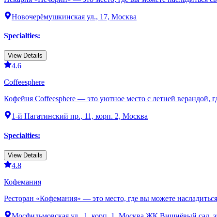
Новочерёмушкинская ул., 17, Москва
Specialties
:
View Details
4.6
Coffeesphere
Кофейня Coffeesphere — это уютное место с летней верандой, 
1-й Нагатинский пр., 11, корп. 2, Москва
Specialties
:
View Details
4.8
Кофемания
Ресторан «Кофемания» — это место, где вы можете насладиться
Мосфильмовская ул., 1, корп. 1, Москва ЖК Вишнёвый сад, э