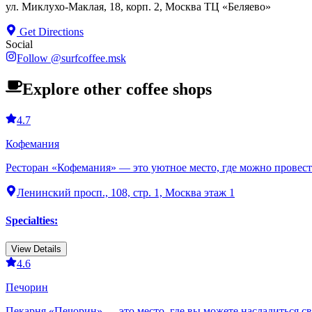
ул. Миклухо-Маклая, 18, корп. 2, Москва ТЦ «Беляево»
Get Directions
Social
Follow
@
surfcoffee.msk
Explore other coffee shops
4.7
Кофемания
Ресторан «Кофемания» — это уютное место, где можно провести
Ленинский просп., 108, стр. 1, Москва этаж 1
Specialties
:
View Details
4.6
Печорин
Пекарня «Печорин» — это место, где вы можете насладиться с