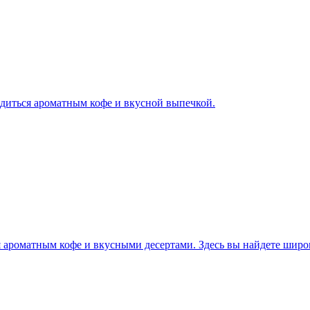
адиться ароматным кофе и вкусной выпечкой.
я ароматным кофе и вкусными десертами. Здесь вы найдете шир