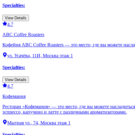
Specialties
:
View Details
4.7
ABC Coffee Roasters
Кофейня ABC Coffee Roasters — это место, где вы можете насл
ул. Усачёва, 11И, Москва этаж 1
Specialties
:
View Details
4.7
Кофемания
Ресторан «Кофемания» — это место, где вы можете насладитьс
эспрессо, капучино и латте с различными ароматизаторами.
Мытная ул., 74, Москва этаж 1
Specialties
: