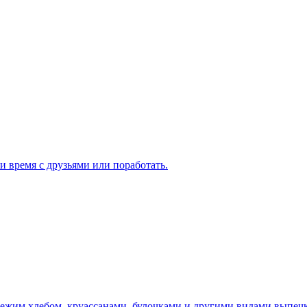
 время с друзьями или поработать.
вежим хлебом, круассанами, булочками и другими видами выпечк