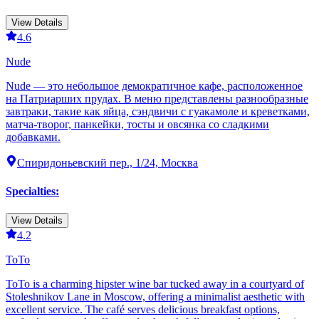
View Details
4.6
Nude
Nude — это небольшое демократичное кафе, расположенное
на Патриарших прудах. В меню представлены разнообразные
завтраки, такие как яйца, сэндвичи с гуакамоле и креветками,
матча-творог, панкейки, тосты и овсянка со сладкими
добавками.
Спиридоньевский пер., 1/24, Москва
Specialties
:
View Details
4.2
ТоТо
ТоТо is a charming hipster wine bar tucked away in a courtyard of
Stoleshnikov Lane in Moscow, offering a minimalist aesthetic with
excellent service. The café serves delicious breakfast options,