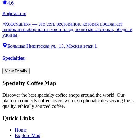
4.6
Кофемания
«Кофемания» — это сеть ресторанов, которая предлагает
широкий выбор напитков и блюд, включая завтраки, обеды и
ужины.
Большая Никитская ул., 13, Москва этаж 1
Specialties
:
View Details
Specialty Coffee Map
Discover the best specialty coffee shops around the world. Our
platform connects coffee lovers with exceptional cafes serving high-
quality, ethically sourced coffee.
Quick Links
Home
Explore Map