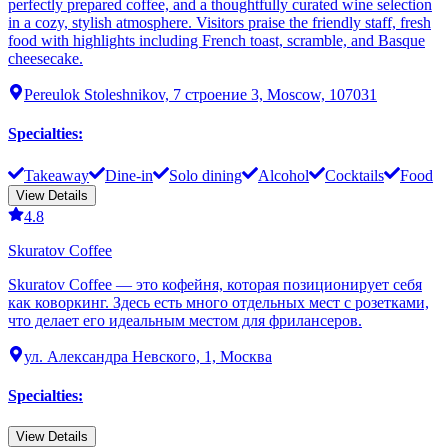
perfectly prepared coffee, and a thoughtfully curated wine selection
in a cozy, stylish atmosphere. Visitors praise the friendly staff, fresh
food with highlights including French toast, scramble, and Basque
cheesecake.
Pereulok Stoleshnikov, 7 строение 3, Moscow, 107031
Specialties
:
Takeaway
Dine-in
Solo dining
Alcohol
Cocktails
Food
View Details
4.8
Skuratov Coffee
Skuratov Coffee — это кофейня, которая позиционирует себя
как коворкинг. Здесь есть много отдельных мест с розетками,
что делает его идеальным местом для фрилансеров.
ул. Александра Невского, 1, Москва
Specialties
:
View Details