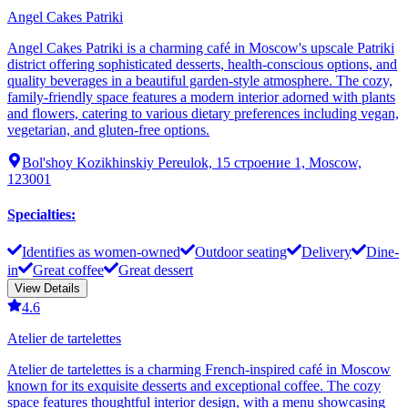
Angel Cakes Patriki
Angel Cakes Patriki is a charming café in Moscow's upscale Patriki
district offering sophisticated desserts, health-conscious options, and
quality beverages in a beautiful garden-style atmosphere. The cozy,
family-friendly space features a modern interior adorned with plants
and flowers, catering to various dietary preferences including vegan,
vegetarian, and gluten-free options.
Bol'shoy Kozikhinskiy Pereulok, 15 строение 1, Moscow,
123001
Specialties
:
Identifies as women-owned
Outdoor seating
Delivery
Dine-
in
Great coffee
Great dessert
View Details
4.6
Atelier de tartelettes
Atelier de tartelettes is a charming French-inspired café in Moscow
known for its exquisite desserts and exceptional coffee. The cozy
space features thoughtful interior design, with a menu showcasing