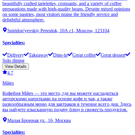
beautifully crafted tartelettes, croissants, and a variety of coffee
preparations made with high-quality beans. Despite mixed opinions
on some pastries, most visitors praise the friendly service and
delightful atmosphere.
Spiridon'yevskiy Pereulok, 10А с1, Moscow, 123104
Specialties
:
Delivery
Takeaway
Dine-in
Great coffee
Great dessert
Solo dining
View Details
4.7
Mátes
Кофейня Mátes — это место, где вы можете насладиться
авторскими напитками на основе кофе и чая, а также
разнообразным меню для завтраков в течение всего дня. Здесь
вы найдете изысканную подачу блюд и свежесть продуктов.
Малая Бронная ул., 16, Москва
Specialties
: