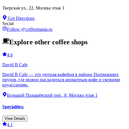
Тверская ул., 22, Москва этаж 1
Get Directions
Social
Follow
@
coffeemania.ru
Explore other coffee shops
4.6
David B Cafe
David B Cafe — это уютная кофейня в районе Патриарших
прудов, где можно насладиться ароматным кофе и свежими
круассанами.
Большой Палашёвский пер., 8, Москва этаж 1
Specialties
:
View Details
4.1