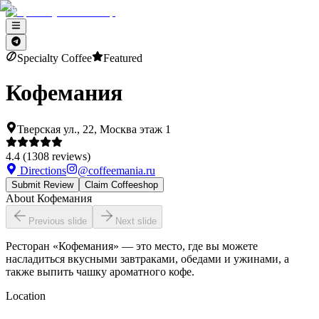
Specialty Coffee
Featured
Кофемания
Тверская ул., 22, Москва этаж 1
4.4
(
1308
reviews)
Directions
@
coffeemania.ru
Submit Review
Claim Coffeeshop
About
Кофемания
Previous slide
Next slide
Ресторан «Кофемания» — это место, где вы можете
насладиться вкусными завтраками, обедами и ужинами, а
также выпить чашку ароматного кофе.
Location