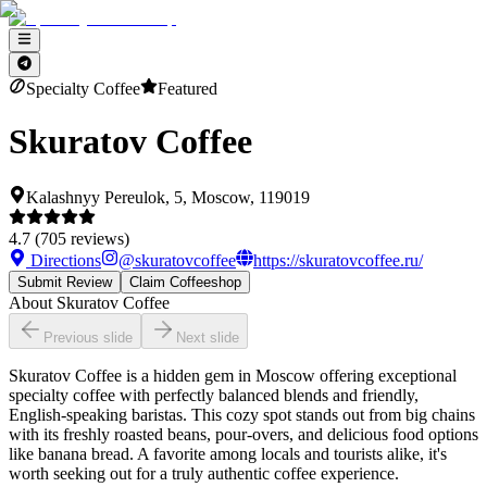
Specialty Coffee
Featured
Skuratov Coffee
Kalashnyy Pereulok, 5, Moscow, 119019
4.7
(
705
reviews)
Directions
@
skuratovcoffee
https://skuratovcoffee.ru/
Submit Review
Claim Coffeeshop
About
Skuratov Coffee
Previous slide
Next slide
Skuratov Coffee is a hidden gem in Moscow offering exceptional
specialty coffee with perfectly balanced blends and friendly,
English-speaking baristas. This cozy spot stands out from big chains
with its freshly roasted beans, pour-overs, and delicious food options
like banana bread. A favorite among locals and tourists alike, it's
worth seeking out for a truly authentic coffee experience.