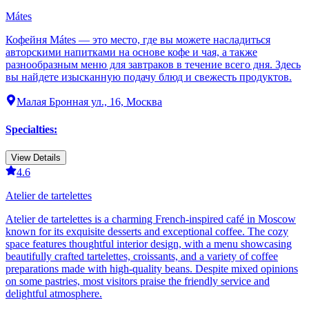
Mátes
Кофейня Mátes — это место, где вы можете насладиться
авторскими напитками на основе кофе и чая, а также
разнообразным меню для завтраков в течение всего дня. Здесь
вы найдете изысканную подачу блюд и свежесть продуктов.
Малая Бронная ул., 16, Москва
Specialties
:
View Details
4.6
Atelier de tartelettes
Atelier de tartelettes is a charming French-inspired café in Moscow
known for its exquisite desserts and exceptional coffee. The cozy
space features thoughtful interior design, with a menu showcasing
beautifully crafted tartelettes, croissants, and a variety of coffee
preparations made with high-quality beans. Despite mixed opinions
on some pastries, most visitors praise the friendly service and
delightful atmosphere.