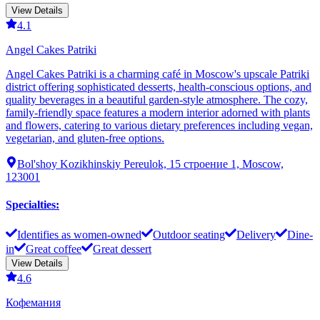
View Details
4.1
Angel Cakes Patriki
Angel Cakes Patriki is a charming café in Moscow's upscale Patriki
district offering sophisticated desserts, health-conscious options, and
quality beverages in a beautiful garden-style atmosphere. The cozy,
family-friendly space features a modern interior adorned with plants
and flowers, catering to various dietary preferences including vegan,
vegetarian, and gluten-free options.
Bol'shoy Kozikhinskiy Pereulok, 15 строение 1, Moscow,
123001
Specialties
:
Identifies as women-owned
Outdoor seating
Delivery
Dine-
in
Great coffee
Great dessert
View Details
4.6
Кофемания