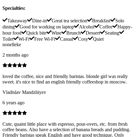
Specialties
:
Takeaway
Dine-in
Great tea selection
Breakfast
Solo
dining
Good for working on laptop
Alcohol
Coffee
Happy-
hour food
Quick bite
Wine
Brunch
Dessert
Seating
Toilet
Wi-Fi
Free Wi-Fi
Casual
Cosy
Quiet
nonelleke
2 months ago
loved the coffee, nice and friendly baristas. blonde girl was really
sweet. it's nice to find an english friendly coffeeshop in moscow.
Vladislav Mandzhiyev
6 years ago
Cute, quaint little place with espresso, pour-overs, etc. from fresh
coffee beans. Also have a selection of banana breads and pudding.
Friendly baristas speak English and have good technique. Only