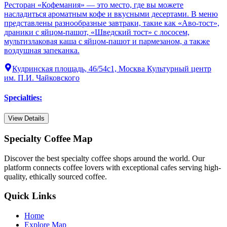
Ресторан «Кофемания» — это место, где вы можете
насладиться ароматным кофе и вкусными десертами. В меню
представлены разнообразные завтраки, такие как «Аво-тост»,
драники с яйцом-пашот, «Шведский тост» с лососем,
мультизлаковая каша с яйцом-пашот и пармезаном, а также
воздушная запеканка.
Кудринская площадь, 46/54с1, Москва Культурный центр
им. П.И. Чайковского
Specialties
:
View Details
Specialty Coffee Map
Discover the best specialty coffee shops around the world. Our
platform connects coffee lovers with exceptional cafes serving high-
quality, ethically sourced coffee.
Quick Links
Home
Explore Map