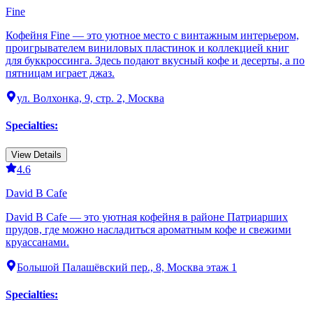
Fine
Кофейня Fine — это уютное место с винтажным интерьером,
проигрывателем виниловых пластинок и коллекцией книг
для буккроссинга. Здесь подают вкусный кофе и десерты, а по
пятницам играет джаз.
ул. Волхонка, 9, стр. 2, Москва
Specialties
:
View Details
4.6
David B Cafe
David B Cafe — это уютная кофейня в районе Патриарших
прудов, где можно насладиться ароматным кофе и свежими
круассанами.
Большой Палашёвский пер., 8, Москва этаж 1
Specialties
: