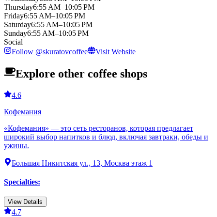
Thursday
6:55 AM–10:05 PM
Friday
6:55 AM–10:05 PM
Saturday
6:55 AM–10:05 PM
Sunday
6:55 AM–10:05 PM
Social
Follow
@
skuratovcoffee
Visit Website
Explore other coffee shops
4.6
Кофемания
«Кофемания» — это сеть ресторанов, которая предлагает
широкий выбор напитков и блюд, включая завтраки, обеды и
ужины.
Большая Никитская ул., 13, Москва этаж 1
Specialties
:
View Details
4.7