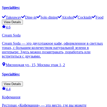
Specialties
:
Takeaway
Dine-in
Solo dining
Alcohol
Cocktails
Food
View Details
4.6
Cream Soda
Cream Soda — это двухэтажное кафе, оформленное в светлых
тонах, с большим количеством натуральной зелени в
интерьере. Здесь можно позавтракать, поработать или
встретиться с друзьями.
Мясницкая ул., 15, Москва этаж 1, 2
Specialties
:
View Details
4.4
Кофемания
Ресторан «Кофемания» — это место, где вы можете