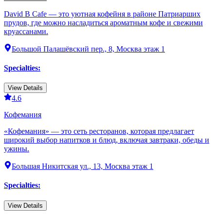
David B Cafe — это уютная кофейня в районе Патриарших
прудов, где можно насладиться ароматным кофе и свежими
круассанами.
Большой Палашёвский пер., 8, Москва этаж 1
Specialties
:
View Details
4.6
Кофемания
«Кофемания» — это сеть ресторанов, которая предлагает
широкий выбор напитков и блюд, включая завтраки, обеды и
ужины.
Большая Никитская ул., 13, Москва этаж 1
Specialties
:
View Details