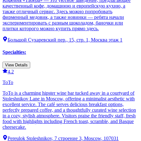
Кофейня «Табера» — это уютное заведение, предлагающее
качественный кофе, домашнюю и европейскую кухню, а
также отличный сервис. Здесь можно попробовать
фирменный медовик, а также новинки — ребята начали
экспериментировать с разным шоколадом, баночки или
плитки которого можно купить прямо здесь.
Большой Сухаревский пер., 15, стр. 1, Москва этаж 1
Specialties
:
View Details
4.2
ТоТо
ТоТо is a charming hipster wine bar tucked away in a courtyard of
Stoleshnikov Lane in Moscow, offering a minimalist aesthetic with
excellent service. The café serves delicious breakfast options,
perfectly prepared coffee, and a thoughtfully curated wine selection
in a cozy, stylish atmosphere. Visitors praise the friendly staff, fresh
food with highlights including French toast, scramble, and Basque
cheesecake.
Pereulok Stoleshnikov, 7 строение 3, Moscow, 107031