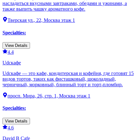
насладиться вкусными завтраками, обедами и ужинами, а
также выпить чашку ароматного кофе.
Тверская ул., 22, Москва этаж 1
Specialties
:
View Details
4.4
Udcкафе
Udcкафе — это кафе, кондитерская и кофейня, где готовят 15
видов тортов, таких как фисташковый, шоколадный,
черничный, морковный, блинный торт и торт-пломбир.
просп. Мира, 26, стр. 1, Москва этаж 1
Specialties
:
View Details
4.6
David B Cafe